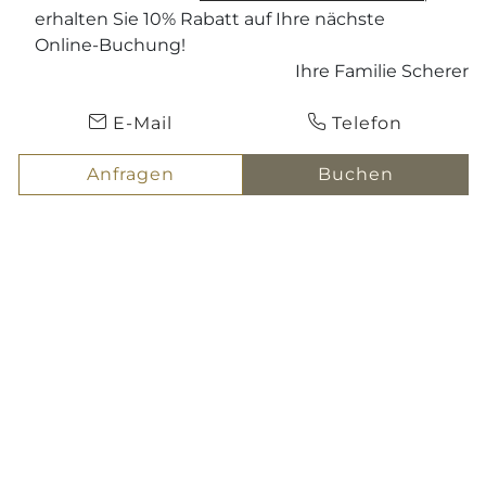
erhalten Sie 10% Rabatt auf Ihre nächste
Gutscheine
Online-Buchung!
Ihre Familie Scherer
Anreise
ANFRAGEN
E-Mail
Telefon
Abreise
BUCHEN
Anfragen
Buchen
Hotel Scherer
Salzburg & Umgebung
Ausflugsziele rund um Salzburg
Bad Ischl