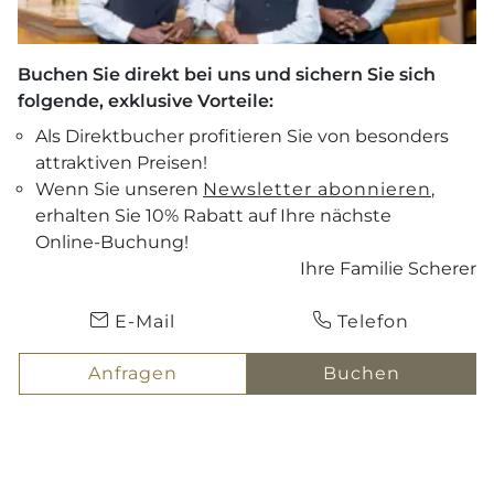
Buchen Sie direkt bei uns und sichern Sie sich
folgende, exklusive Vorteile:
Als Direktbucher profitieren Sie von besonders
attraktiven Preisen!
Wenn Sie unseren
Newsletter abonnieren
,
erhalten Sie 10% Rabatt auf Ihre nächste
Gutscheine
Online-Buchung!
Ihre Familie Scherer
Anreise
ANFRAGEN
E-Mail
Telefon
Abreise
BUCHEN
Anfragen
Buchen
Hotel Scherer
Hotel
Hitze und Urlaub in Salzburg